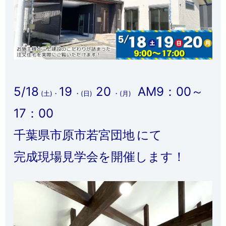
5/18
19
20
AM9：00～
(土)・
・(日)
・(月)
17：00
千葉県市原市若宮団地
にて
完成現場見学会を開催します！